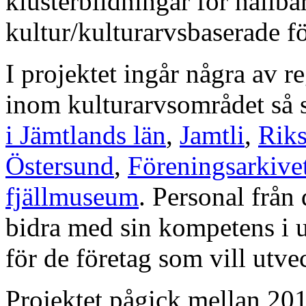
klusterbildningar för hållb
kultur/kulturarvsbaserade f
I projektet ingår några av r
inom kulturarvsområdet så
i Jämtlands län
,
Jamtli
,
Riks
Östersund
,
Föreningsarkivet
fjällmuseum
. Personal från 
bidra med sin kompetens i
för de företag som vill utv
Projektet pågick mellan 20