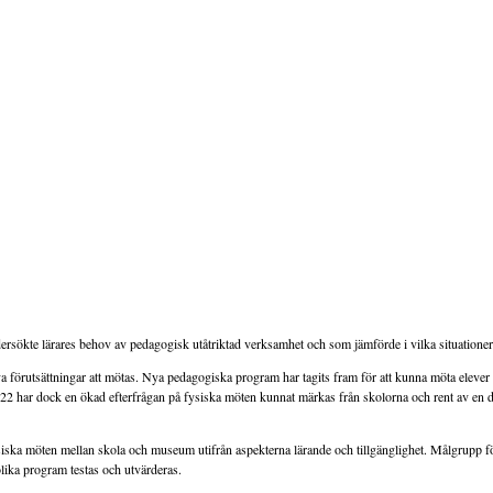
ökte lärares behov av pedagogisk utåtriktad verksamhet och som jämförde i vilka situationer helt
utsättningar att mötas. Nya pedagogiska program har tagits fram för att kunna möta elever på di
22 har dock en ökad efterfrågan på fysiska möten kunnat märkas från skolorna och rent av en digita
ra fysiska möten mellan skola och museum utifrån aspekterna lärande och tillgänglighet. Målgrup
olika program testas och utvärderas.