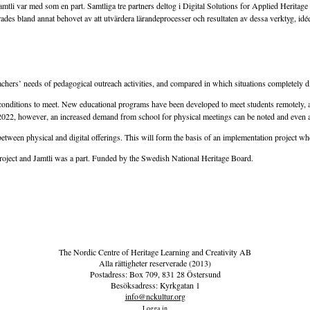
tli var med som en part. Samtliga tre partners deltog i Digital Solutions for Applied Herita
erades bland annat behovet av att utvärdera lärandeprocesser och resultaten av dessa verktyg, i
rs’ needs of pedagogical outreach activities, and compared in which situations completely dig
ditions to meet. New educational programs have been developed to meet students remotely, as p
2022, however, an increased demand from school for physical meetings can be noted and even a 
 between physical and digital offerings. This will form the basis of an implementation project w
ect and Jamtli was a part. Funded by the Swedish National Heritage Board.
The Nordic Centre of Heritage Learning and Creativity AB
Alla rättigheter reserverade (2013)
Postadress: Box 709, 831 28 Östersund
Besöksadress: Kyrkgatan 1
info@nckultur.org
Logga in