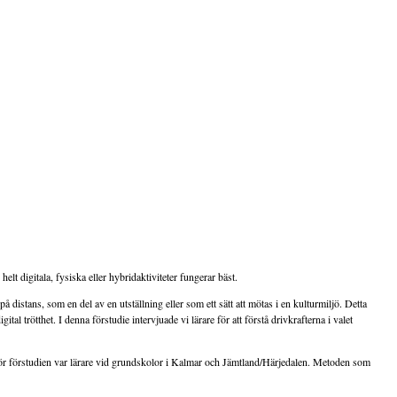
 digitala, fysiska eller hybridaktiviteter fungerar bäst.
stans, som en del av en utställning eller som ett sätt att mötas i en kulturmiljö. Detta
l trötthet. I denna förstudie intervjuade vi lärare för att förstå drivkrafterna i valet
p för förstudien var lärare vid grundskolor i Kalmar och Jämtland/Härjedalen. Metoden som