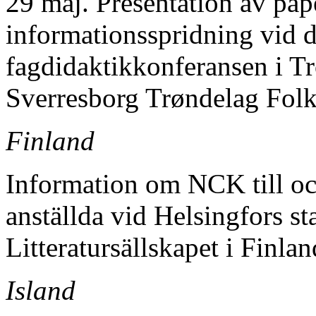
29 maj. Presentation av pa
informationsspridning vid 
fagdidaktikkonferansen i T
Sverresborg Trøndelag Fo
Finland
Information om NCK till oc
anställda vid Helsingfors 
Litteratursällskapet i Finl
Island