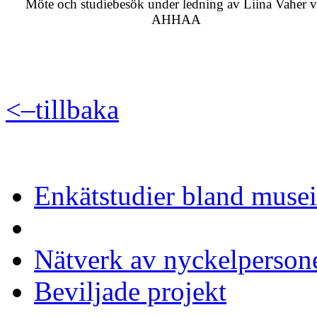
Möte och studiebesök under ledning av Liina Vaher v
AHHAA
<–tillbaka
Enkätstudier bland muse
Kontaktresor
Nätverk av nyckelperson
Beviljade projekt